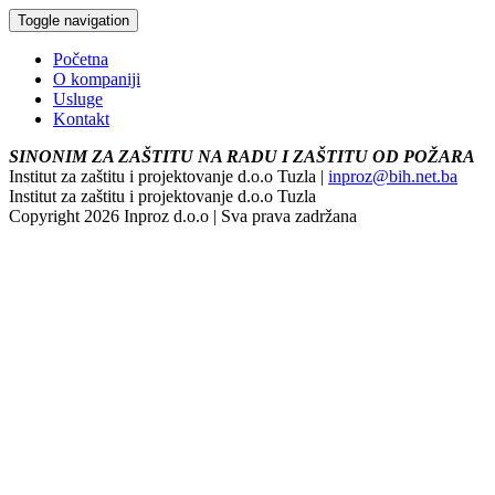
Toggle navigation
Početna
O kompaniji
Usluge
Kontakt
SINONIM ZA ZAŠTITU NA RADU I ZAŠTITU OD POŽARA
Institut za zaštitu i projektovanje d.o.o Tuzla |
inproz@bih.net.ba
Institut za zaštitu i projektovanje d.o.o Tuzla
Copyright 2026 Inproz d.o.o | Sva prava zadržana