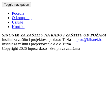
Toggle navigation
Početna
O kompaniji
Usluge
Kontakt
SINONIM ZA ZAŠTITU NA RADU I ZAŠTITU OD POŽARA
Institut za zaštitu i projektovanje d.o.o Tuzla |
inproz@bih.net.ba
Institut za zaštitu i projektovanje d.o.o Tuzla
Copyright 2026 Inproz d.o.o | Sva prava zadržana