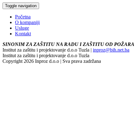
Toggle navigation
Početna
O kompaniji
Usluge
Kontakt
SINONIM ZA ZAŠTITU NA RADU I ZAŠTITU OD POŽARA
Institut za zaštitu i projektovanje d.o.o Tuzla |
inproz@bih.net.ba
Institut za zaštitu i projektovanje d.o.o Tuzla
Copyright 2026 Inproz d.o.o | Sva prava zadržana