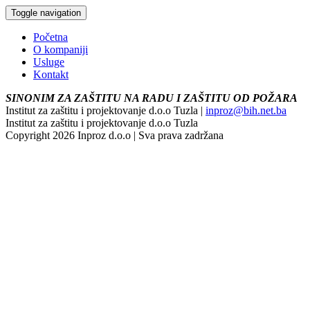
Toggle navigation
Početna
O kompaniji
Usluge
Kontakt
SINONIM ZA ZAŠTITU NA RADU I ZAŠTITU OD POŽARA
Institut za zaštitu i projektovanje d.o.o Tuzla |
inproz@bih.net.ba
Institut za zaštitu i projektovanje d.o.o Tuzla
Copyright 2026 Inproz d.o.o | Sva prava zadržana