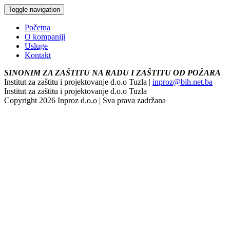
Toggle navigation
Početna
O kompaniji
Usluge
Kontakt
SINONIM ZA ZAŠTITU NA RADU I ZAŠTITU OD POŽARA
Institut za zaštitu i projektovanje d.o.o Tuzla |
inproz@bih.net.ba
Institut za zaštitu i projektovanje d.o.o Tuzla
Copyright 2026 Inproz d.o.o | Sva prava zadržana