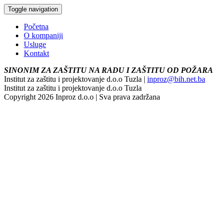
Toggle navigation
Početna
O kompaniji
Usluge
Kontakt
SINONIM ZA ZAŠTITU NA RADU I ZAŠTITU OD POŽARA
Institut za zaštitu i projektovanje d.o.o Tuzla |
inproz@bih.net.ba
Institut za zaštitu i projektovanje d.o.o Tuzla
Copyright 2026 Inproz d.o.o | Sva prava zadržana