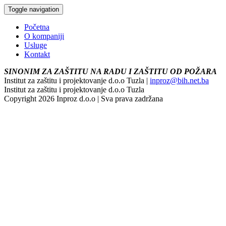
Toggle navigation
Početna
O kompaniji
Usluge
Kontakt
SINONIM ZA ZAŠTITU NA RADU I ZAŠTITU OD POŽARA
Institut za zaštitu i projektovanje d.o.o Tuzla |
inproz@bih.net.ba
Institut za zaštitu i projektovanje d.o.o Tuzla
Copyright 2026 Inproz d.o.o | Sva prava zadržana