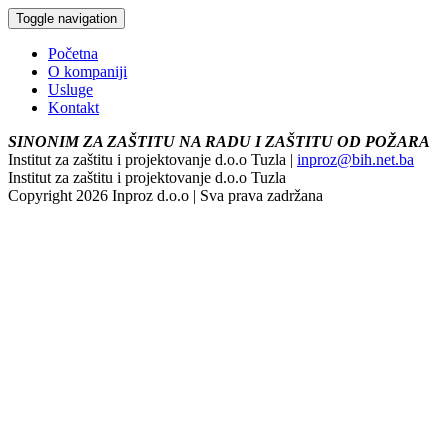
Toggle navigation
Početna
O kompaniji
Usluge
Kontakt
SINONIM ZA ZAŠTITU NA RADU I ZAŠTITU OD POŽARA
Institut za zaštitu i projektovanje d.o.o Tuzla |
inproz@bih.net.ba
Institut za zaštitu i projektovanje d.o.o Tuzla
Copyright 2026 Inproz d.o.o | Sva prava zadržana