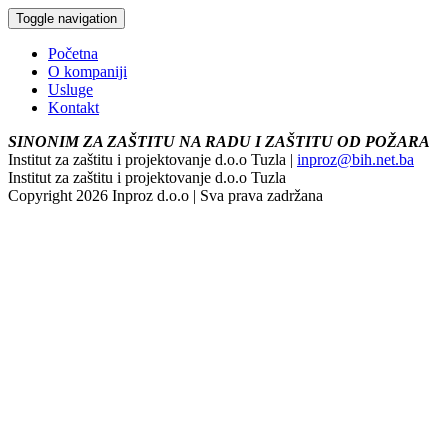
Toggle navigation
Početna
O kompaniji
Usluge
Kontakt
SINONIM ZA ZAŠTITU NA RADU I ZAŠTITU OD POŽARA
Institut za zaštitu i projektovanje d.o.o Tuzla |
inproz@bih.net.ba
Institut za zaštitu i projektovanje d.o.o Tuzla
Copyright 2026 Inproz d.o.o | Sva prava zadržana