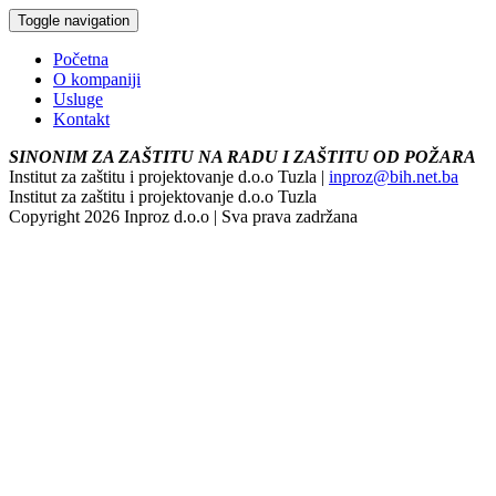
Toggle navigation
Početna
O kompaniji
Usluge
Kontakt
SINONIM ZA ZAŠTITU NA RADU I ZAŠTITU OD POŽARA
Institut za zaštitu i projektovanje d.o.o Tuzla |
inproz@bih.net.ba
Institut za zaštitu i projektovanje d.o.o Tuzla
Copyright 2026 Inproz d.o.o | Sva prava zadržana