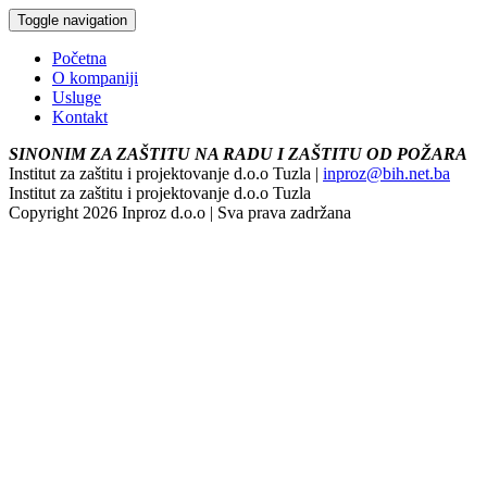
Toggle navigation
Početna
O kompaniji
Usluge
Kontakt
SINONIM ZA ZAŠTITU NA RADU I ZAŠTITU OD POŽARA
Institut za zaštitu i projektovanje d.o.o Tuzla |
inproz@bih.net.ba
Institut za zaštitu i projektovanje d.o.o Tuzla
Copyright 2026 Inproz d.o.o | Sva prava zadržana