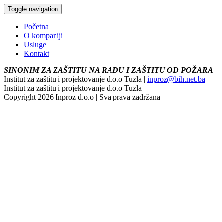
Toggle navigation
Početna
O kompaniji
Usluge
Kontakt
SINONIM ZA ZAŠTITU NA RADU I ZAŠTITU OD POŽARA
Institut za zaštitu i projektovanje d.o.o Tuzla |
inproz@bih.net.ba
Institut za zaštitu i projektovanje d.o.o Tuzla
Copyright 2026 Inproz d.o.o | Sva prava zadržana