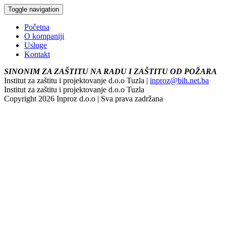
Toggle navigation
Početna
O kompaniji
Usluge
Kontakt
SINONIM ZA ZAŠTITU NA RADU I ZAŠTITU OD POŽARA
Institut za zaštitu i projektovanje d.o.o Tuzla |
inproz@bih.net.ba
Institut za zaštitu i projektovanje d.o.o Tuzla
Copyright 2026 Inproz d.o.o | Sva prava zadržana