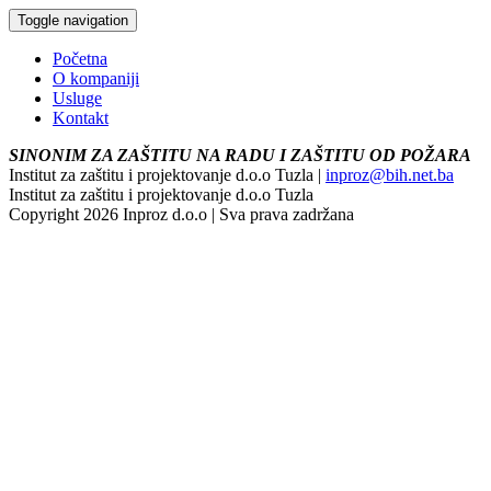
Toggle navigation
Početna
O kompaniji
Usluge
Kontakt
SINONIM ZA ZAŠTITU NA RADU I ZAŠTITU OD POŽARA
Institut za zaštitu i projektovanje d.o.o Tuzla |
inproz@bih.net.ba
Institut za zaštitu i projektovanje d.o.o Tuzla
Copyright 2026 Inproz d.o.o | Sva prava zadržana