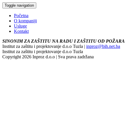
Toggle navigation
Početna
O kompaniji
Usluge
Kontakt
SINONIM ZA ZAŠTITU NA RADU I ZAŠTITU OD POŽARA
Institut za zaštitu i projektovanje d.o.o Tuzla |
inproz@bih.net.ba
Institut za zaštitu i projektovanje d.o.o Tuzla
Copyright 2026 Inproz d.o.o | Sva prava zadržana