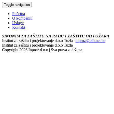
Toggle navigation
Početna
O kompaniji
Usluge
Kontakt
SINONIM ZA ZAŠTITU NA RADU I ZAŠTITU OD POŽARA
Institut za zaštitu i projektovanje d.o.o Tuzla |
inproz@bih.net.ba
Institut za zaštitu i projektovanje d.o.o Tuzla
Copyright 2026 Inproz d.o.o | Sva prava zadržana