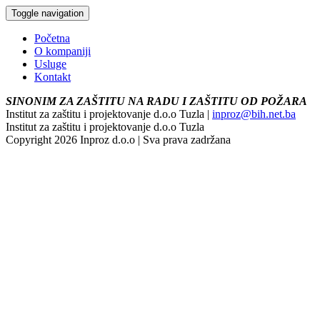
Toggle navigation
Početna
O kompaniji
Usluge
Kontakt
SINONIM ZA ZAŠTITU NA RADU I ZAŠTITU OD POŽARA
Institut za zaštitu i projektovanje d.o.o Tuzla |
inproz@bih.net.ba
Institut za zaštitu i projektovanje d.o.o Tuzla
Copyright 2026 Inproz d.o.o | Sva prava zadržana