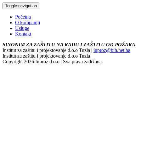
Toggle navigation
Početna
O kompaniji
Usluge
Kontakt
SINONIM ZA ZAŠTITU NA RADU I ZAŠTITU OD POŽARA
Institut za zaštitu i projektovanje d.o.o Tuzla |
inproz@bih.net.ba
Institut za zaštitu i projektovanje d.o.o Tuzla
Copyright 2026 Inproz d.o.o | Sva prava zadržana