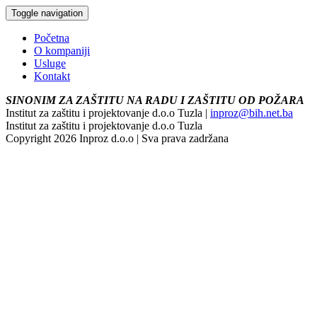
Toggle navigation
Početna
O kompaniji
Usluge
Kontakt
SINONIM ZA ZAŠTITU NA RADU I ZAŠTITU OD POŽARA
Institut za zaštitu i projektovanje d.o.o Tuzla |
inproz@bih.net.ba
Institut za zaštitu i projektovanje d.o.o Tuzla
Copyright 2026 Inproz d.o.o | Sva prava zadržana