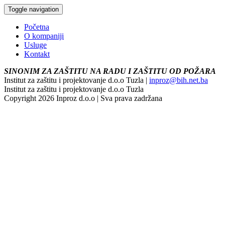
Toggle navigation
Početna
O kompaniji
Usluge
Kontakt
SINONIM ZA ZAŠTITU NA RADU I ZAŠTITU OD POŽARA
Institut za zaštitu i projektovanje d.o.o Tuzla |
inproz@bih.net.ba
Institut za zaštitu i projektovanje d.o.o Tuzla
Copyright 2026 Inproz d.o.o | Sva prava zadržana