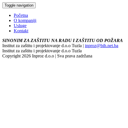
Toggle navigation
Početna
O kompaniji
Usluge
Kontakt
SINONIM ZA ZAŠTITU NA RADU I ZAŠTITU OD POŽARA
Institut za zaštitu i projektovanje d.o.o Tuzla |
inproz@bih.net.ba
Institut za zaštitu i projektovanje d.o.o Tuzla
Copyright 2026 Inproz d.o.o | Sva prava zadržana