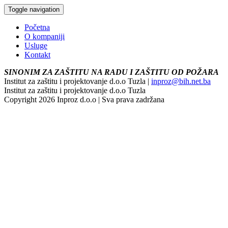
Toggle navigation
Početna
O kompaniji
Usluge
Kontakt
SINONIM ZA ZAŠTITU NA RADU I ZAŠTITU OD POŽARA
Institut za zaštitu i projektovanje d.o.o Tuzla |
inproz@bih.net.ba
Institut za zaštitu i projektovanje d.o.o Tuzla
Copyright 2026 Inproz d.o.o | Sva prava zadržana