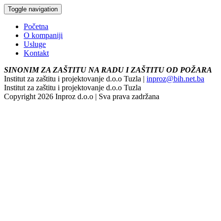
Toggle navigation
Početna
O kompaniji
Usluge
Kontakt
SINONIM ZA ZAŠTITU NA RADU I ZAŠTITU OD POŽARA
Institut za zaštitu i projektovanje d.o.o Tuzla |
inproz@bih.net.ba
Institut za zaštitu i projektovanje d.o.o Tuzla
Copyright 2026 Inproz d.o.o | Sva prava zadržana