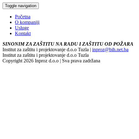
Toggle navigation
Početna
O kompaniji
Usluge
Kontakt
SINONIM ZA ZAŠTITU NA RADU I ZAŠTITU OD POŽARA
Institut za zaštitu i projektovanje d.o.o Tuzla |
inproz@bih.net.ba
Institut za zaštitu i projektovanje d.o.o Tuzla
Copyright 2026 Inproz d.o.o | Sva prava zadržana