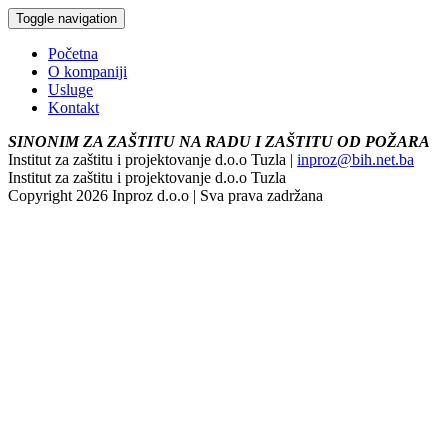
Toggle navigation
Početna
O kompaniji
Usluge
Kontakt
SINONIM ZA ZAŠTITU NA RADU I ZAŠTITU OD POŽARA
Institut za zaštitu i projektovanje d.o.o Tuzla |
inproz@bih.net.ba
Institut za zaštitu i projektovanje d.o.o Tuzla
Copyright 2026 Inproz d.o.o | Sva prava zadržana